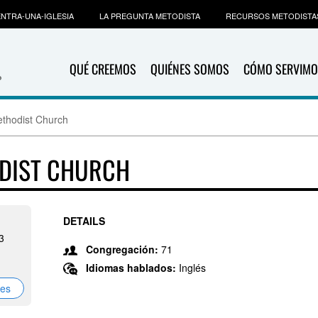
NTRA-UNA-IGLESIA
LA PREGUNTA METODISTA
RECURSOS METODISTA
QUÉ CREEMOS
QUIÉNES SOMOS
CÓMO SERVIMO
ethodist Church
ODIST CHURCH
DETAILS
3
Congregación:
71
Idiomas hablados:
Inglés
nes