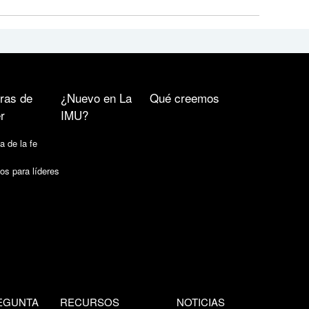
ras de
¿Nuevo en La
Qué creemos
r
IMU?
a de la fe
os para líderes
EGUNTA
RECURSOS
NOTICIAS