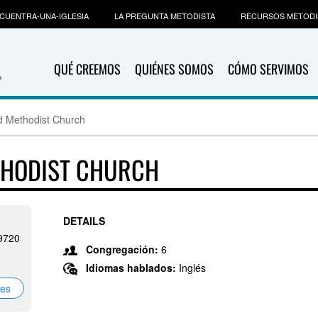
CUENTRA-UNA-IGLESIA
LA PREGUNTA METODISTA
RECURSOS METODI
QUÉ CREEMOS
QUIÉNES SOMOS
CÓMO SERVIMOS
d Methodist Church
THODIST CHURCH
DETAILS
9720
Congregación:
6
Idiomas hablados:
Inglés
nes