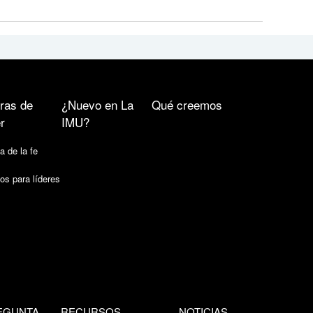
ras de
¿Nuevo en La
Qué creemos
r
IMU?
a de la fe
os para líderes
EGUNTA
RECURSOS
NOTICIAS