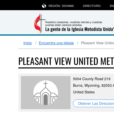
REGIÓN / IDIOMAS
DIRECTORIO
EN
Inicio
Encuentra una iglesia
Pleasant View Unite
PLEASANT VIEW UNITED ME
5004 County Road 219
Burns, Wyoming, 82053-
United States
Obtener Las Direccio