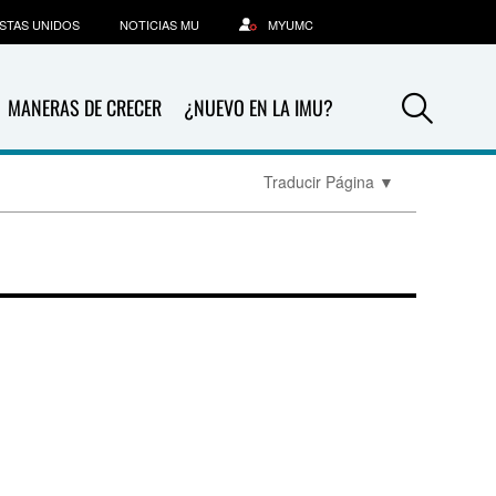
STAS UNIDOS
NOTICIAS MU
MYUMC
Sea
MANERAS DE CRECER
¿NUEVO EN LA IMU?
Traducir Página
▼