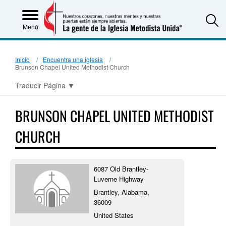
S
Menú
Inicio
Encuentra una iglesia
Brunson Chapel United Methodist Church
Traducir Página
▼
BRUNSON CHAPEL UNITED METHODIST
CHURCH
6087 Old Brantley-
Luverne Highway
Brantley, Alabama,
36009
United States