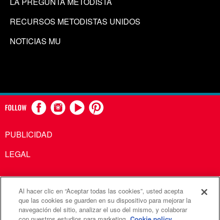
LA PREGUNTA METODISTA
RECURSOS METODISTAS UNIDOS
NOTICIAS MU
FOLLOW
PUBLICIDAD
LEGAL
Al hacer clic en “Aceptar todas las cookies”, usted acepta
Comunicaciones Metodistas Unidas es una agencia de la
que las cookies se guarden en su dispositivo para mejorar la
navegación del sitio, analizar el uso del mismo, y colaborar
Iglesia Metodista Unida
con nuestros estudios para marketing.
Cookie policy