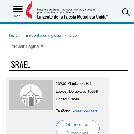
S
Menú
Inicio
Encuentra una iglesia
Israel
Traducir Página
▼
ISRAEL
20230 Plantation Rd
Lewes, Delaware, 19958
United States
Teléfono:
+14432980076
Obtener Las
Direcciones