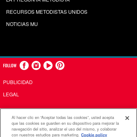
RECURSOS METODISTAS UNIDOS
NOTICIAS MU
FOLLOW
PUBLICIDAD
LEGAL
Al hacer clic en “Aceptar todas las cookies”, usted acepta
Comunicaciones Metodistas Unidas es una agencia de la
que las cookies se guarden en su dispositivo para mejorar la
navegación del sitio, analizar el uso del mismo, y colaborar
Iglesia Metodista Unida
con nuestros estudios para marketing.
Cookie policy