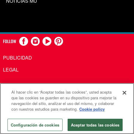
NOTICIAS MU
FOLLOW
PUBLICIDAD
LEGAL
Al hacer clic en “Aceptar todas las cookies”, usted acepta
Comunicaciones Metodistas Unidas es una agencia de la
que las cookies se guarden en su dispositivo para mejorar la
navegación del sitio, analizar el uso del mismo, y colaborar
Iglesia Metodista Unida
con nuestros estudios para marketing.
Cookie policy
©2026
Comunicaciones Metodistas Unidas. Reservados
todos los derechos
Configuración de cookies
Aceptar todas las cookies