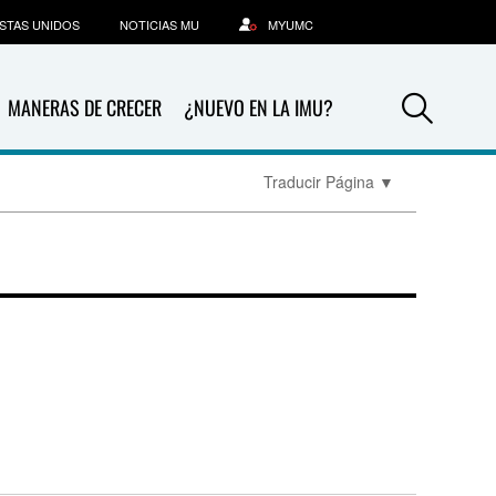
STAS UNIDOS
NOTICIAS MU
MYUMC
Sea
MANERAS DE CRECER
¿NUEVO EN LA IMU?
Traducir Página
▼