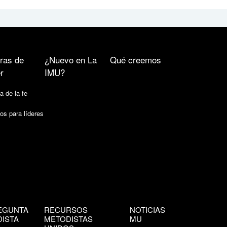
ras de
¿Nuevo en La
Qué creemos
r
IMU?
a de la fe
os para líderes
EGUNTA
RECURSOS
NOTICIAS
ISTA
METODISTAS
MU