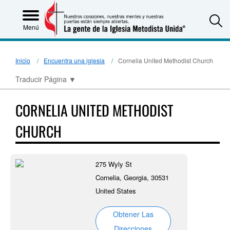
S
Menú
Inicio
Encuentra una iglesia
Cornelia United Methodist Church
Traducir Página
▼
CORNELIA UNITED METHODIST
CHURCH
275 Wyly St
Cornelia, Georgia, 30531
United States
Obtener Las
Direcciones