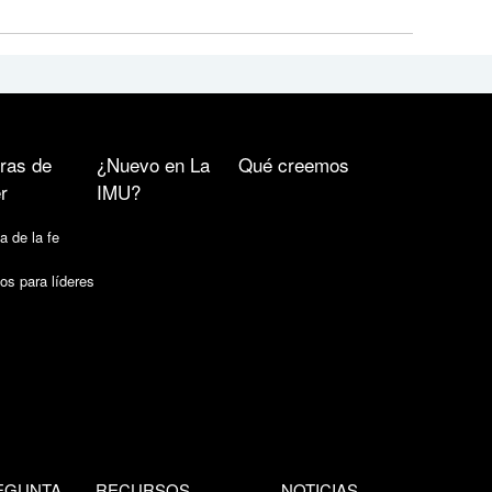
ras de
¿Nuevo en La
Qué creemos
r
IMU?
a de la fe
os para líderes
EGUNTA
RECURSOS
NOTICIAS