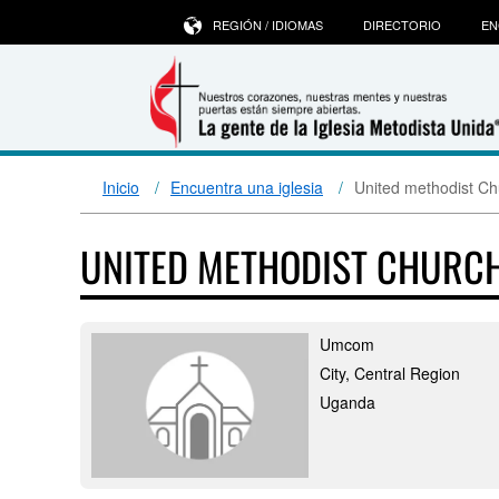
REGIÓN / IDIOMAS
DIRECTORIO
EN
Inicio
Encuentra una iglesia
United methodist Ch
UNITED METHODIST CHURC
Umcom
City, Central Region
Uganda