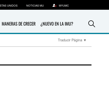
STAS UNIDOS
NOTICIAS MU
MYUMC
Sea
MANERAS DE CRECER
¿NUEVO EN LA IMU?
Traducir Página
▼