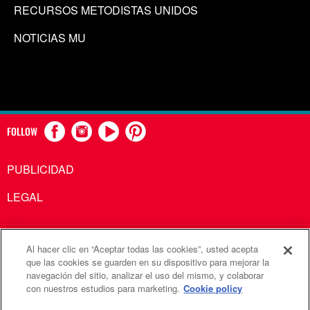
RECURSOS METODISTAS UNIDOS
NOTICIAS MU
FOLLOW
PUBLICIDAD
LEGAL
Al hacer clic en “Aceptar todas las cookies”, usted acepta
Comunicaciones Metodistas Unidas es una agencia de la
que las cookies se guarden en su dispositivo para mejorar la
navegación del sitio, analizar el uso del mismo, y colaborar
Iglesia Metodista Unida
con nuestros estudios para marketing.
Cookie policy
©2026
Comunicaciones Metodistas Unidas. Reservados