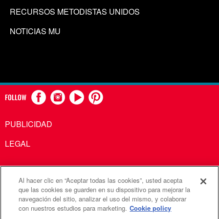
RECURSOS METODISTAS UNIDOS
NOTICIAS MU
FOLLOW
PUBLICIDAD
LEGAL
Al hacer clic en “Aceptar todas las cookies”, usted acepta
Comunicaciones Metodistas Unidas es una agencia de la
que las cookies se guarden en su dispositivo para mejorar la
navegación del sitio, analizar el uso del mismo, y colaborar
Iglesia Metodista Unida
con nuestros estudios para marketing.
Cookie policy
©2026
Comunicaciones Metodistas Unidas. Reservados