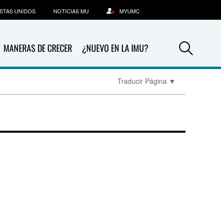
STAS UNIDOS
NOTICIAS MU
MYUMC
Sea
MANERAS DE CRECER
¿NUEVO EN LA IMU?
Traducir Página
▼