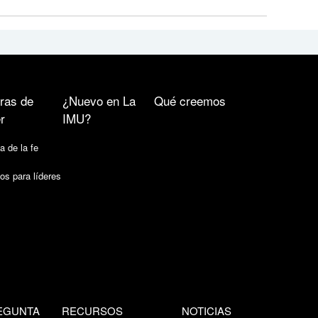
ras de
¿Nuevo en La
Qué creemos
r
IMU?
a de la fe
os para líderes
EGUNTA
RECURSOS
NOTICIAS