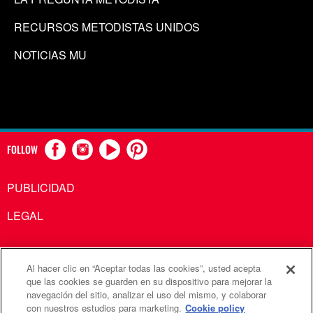
RECURSOS METODISTAS UNIDOS
NOTICIAS MU
FOLLOW
PUBLICIDAD
LEGAL
Al hacer clic en “Aceptar todas las cookies”, usted acepta
Comunicaciones Metodistas Unidas es una agencia de la
que las cookies se guarden en su dispositivo para mejorar la
navegación del sitio, analizar el uso del mismo, y colaborar
Iglesia Metodista Unida
con nuestros estudios para marketing.
Cookie policy