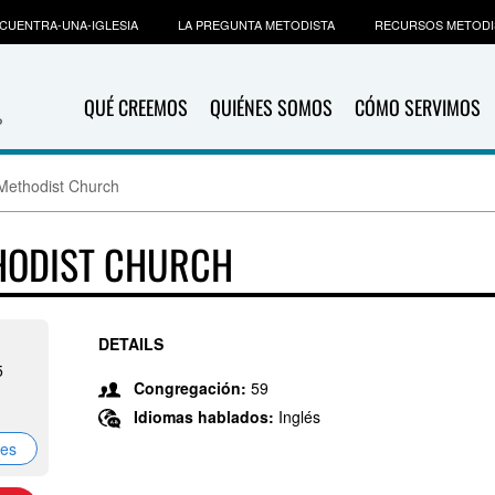
CUENTRA-UNA-IGLESIA
LA PREGUNTA METODISTA
RECURSOS METODI
QUÉ CREEMOS
QUIÉNES SOMOS
CÓMO SERVIMOS
 Methodist Church
THODIST CHURCH
DETAILS
5
Congregación:
59
Idiomas hablados:
Inglés
nes