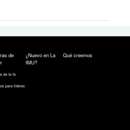
ras de
¿Nuevo en La
Qué creemos
r
IMU?
a de la fe
os para líderes