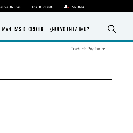
STAS UNIDOS
NOTICIAS MU
MYUMC
Sea
MANERAS DE CRECER
¿NUEVO EN LA IMU?
Traducir Página
▼