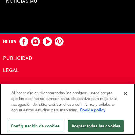
NOTICIAS MU
FOLLOW
PUBLICIDAD
LEGAL
Al hacer clic en “Aceptar todas las cookies”, usted acepta
Comunicaciones Metodistas Unidas es una agencia de la
que las cookies se guarden en su dispositivo para mejorar la
navegación del sitio, analizar el uso del mismo, y colaborar
Iglesia Metodista Unida
con nuestros estudios para marketing.
Cookie policy
©2026
Comunicaciones Metodistas Unidas. Reservados
todos los derechos
Configuración de cookies
Aceptar todas las cookies