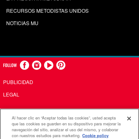
RECURSOS METODISTAS UNIDOS
NOTICIAS MU
FOLLOW
PUBLICIDAD
LEGAL
Al hacer clic en “Aceptar todas las cookies”, usted acepta
Comunicaciones Metodistas Unidas es una agencia de la
que las cookies se guarden en su dispositivo para mejorar la
navegación del sitio, analizar el uso del mismo, y colaborar
Iglesia Metodista Unida
con nuestros estudios para marketing.
Cookie policy