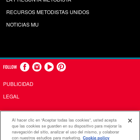
RECURSOS METODISTAS UNIDOS
NOTICIAS MU
FOLLOW
PUBLICIDAD
LEGAL
Al hacer clic en “Aceptar todas las cookies”, usted acepta
Comunicaciones Metodistas Unidas es una agencia de la
que las cookies se guarden en su dispositivo para mejorar la
navegación del sitio, analizar el uso del mismo, y colaborar
Iglesia Metodista Unida
con nuestros estudios para marketing.
Cookie policy