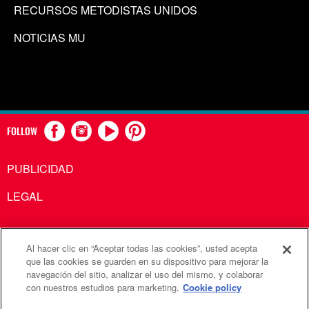
RECURSOS METODISTAS UNIDOS
NOTICIAS MU
FOLLOW
PUBLICIDAD
LEGAL
Al hacer clic en “Aceptar todas las cookies”, usted acepta
Comunicaciones Metodistas Unidas es una agencia de la
que las cookies se guarden en su dispositivo para mejorar la
navegación del sitio, analizar el uso del mismo, y colaborar
Iglesia Metodista Unida
con nuestros estudios para marketing.
Cookie policy
©2026
Comunicaciones Metodistas Unidas. Reservados