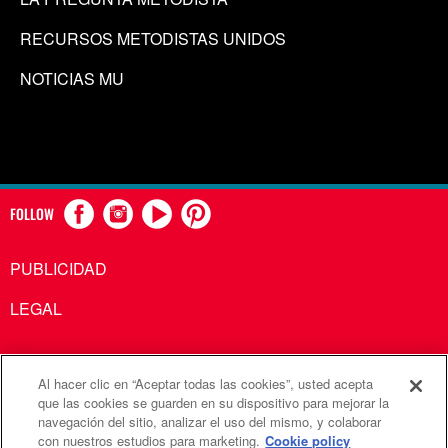
RECURSOS METODISTAS UNIDOS
NOTICIAS MU
FOLLOW
PUBLICIDAD
LEGAL
Al hacer clic en “Aceptar todas las cookies”, usted acepta
Comunicaciones Metodistas Unidas es una agencia de la
que las cookies se guarden en su dispositivo para mejorar la
navegación del sitio, analizar el uso del mismo, y colaborar
Iglesia Metodista Unida
con nuestros estudios para marketing.
Cookie policy