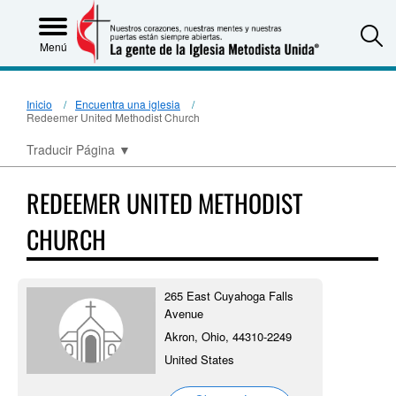
S
Menú
Inicio
Encuentra una iglesia
Redeemer United Methodist Church
Traducir Página
▼
REDEEMER UNITED METHODIST
CHURCH
265 East Cuyahoga Falls
Avenue
Akron, Ohio, 44310-2249
United States