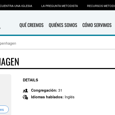
CUENTRA-UNA-IGLESIA
LA PREGUNTA METODISTA
RECURSOS METODI
QUÉ CREEMOS
QUIÉNES SOMOS
CÓMO SERVIMOS
openhagen
HAGEN
DETAILS
Congregación:
31
Idiomas hablados:
Inglés
nes