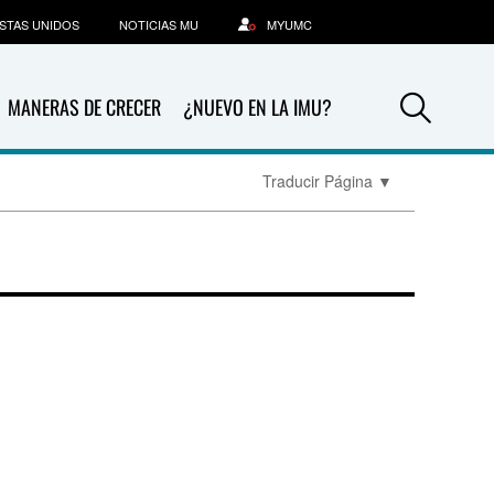
STAS UNIDOS
NOTICIAS MU
MYUMC
Sea
MANERAS DE CRECER
¿NUEVO EN LA IMU?
Traducir Página
▼