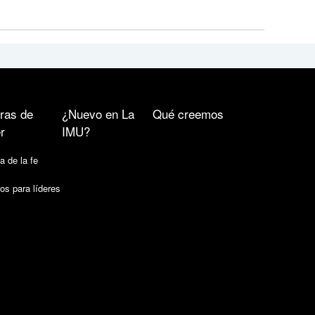
ras de
¿Nuevo en La
Qué creemos
r
IMU?
a de la fe
os para líderes