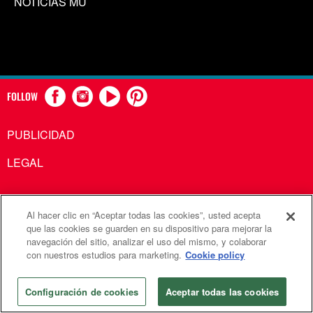
NOTICIAS MU
FOLLOW
PUBLICIDAD
LEGAL
Al hacer clic en “Aceptar todas las cookies”, usted acepta
Comunicaciones Metodistas Unidas es una agencia de la
que las cookies se guarden en su dispositivo para mejorar la
navegación del sitio, analizar el uso del mismo, y colaborar
Iglesia Metodista Unida
con nuestros estudios para marketing.
Cookie policy
©2026
Comunicaciones Metodistas Unidas. Reservados
todos los derechos
Configuración de cookies
Aceptar todas las cookies