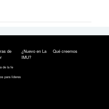
ras de
¿Nuevo en La
Qué creemos
r
IMU?
a de la fe
os para líderes