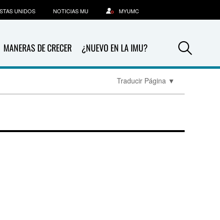
STAS UNIDOS
NOTICIAS MU
MYUMC
Sea
MANERAS DE CRECER
¿NUEVO EN LA IMU?
Traducir Página
▼