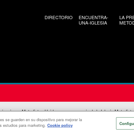
DIRECTORIO
ENCUENTRA-
LA PR
UNA-IGLESIA
METOD
icaciones Metodistas Unidas es una agencia de la Iglesia Metodista
ies se guarden en su dispositivo para mejorar la
026
Comunicaciones Metodistas Unidas. Reservados todos los dere
Configu
os estudios para marketing.
Cookie policy