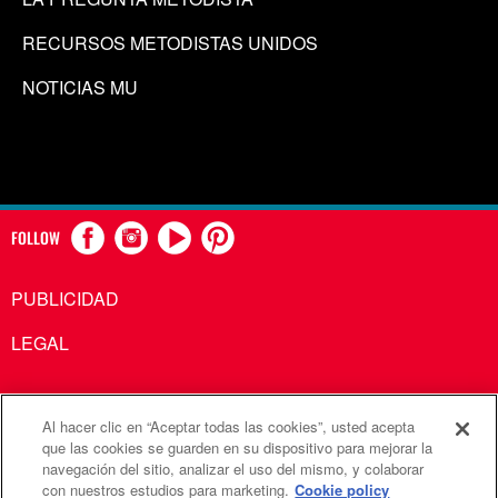
RECURSOS METODISTAS UNIDOS
NOTICIAS MU
FOLLOW
PUBLICIDAD
LEGAL
Al hacer clic en “Aceptar todas las cookies”, usted acepta
Comunicaciones Metodistas Unidas es una agencia de la
que las cookies se guarden en su dispositivo para mejorar la
navegación del sitio, analizar el uso del mismo, y colaborar
Iglesia Metodista Unida
con nuestros estudios para marketing.
Cookie policy