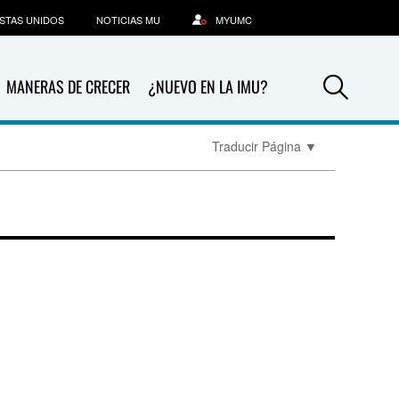
STAS UNIDOS
NOTICIAS MU
MYUMC
Sea
MANERAS DE CRECER
¿NUEVO EN LA IMU?
Traducir Página
▼