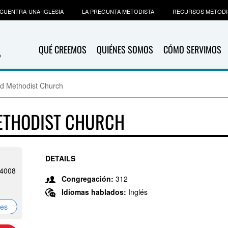
CUENTRA-UNA-IGLESIA
LA PREGUNTA METODISTA
RECURSOS METODI
QUÉ CREEMOS
QUIÉNES SOMOS
CÓMO SERVIMOS
ted Methodist Church
METHODIST CHURCH
DETAILS
-4008
Congregación:
312
Idiomas hablados:
Inglés
nes