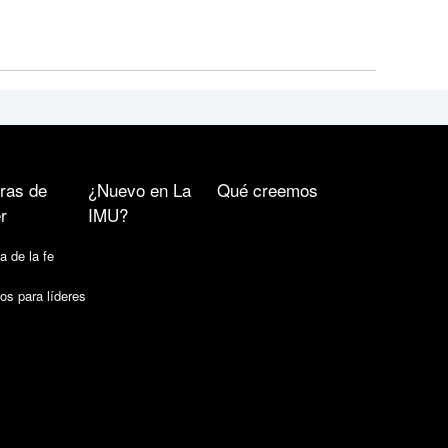
ras de
¿Nuevo en La
Qué creemos
r
IMU?
a de la fe
os para líderes