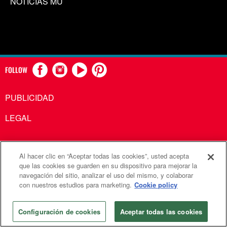
NOTICIAS MU
FOLLOW
PUBLICIDAD
LEGAL
Al hacer clic en “Aceptar todas las cookies”, usted acepta
Comunicaciones Metodistas Unidas es una agencia de la
que las cookies se guarden en su dispositivo para mejorar la
navegación del sitio, analizar el uso del mismo, y colaborar
Iglesia Metodista Unida
con nuestros estudios para marketing.
Cookie policy
©2026
Comunicaciones Metodistas Unidas. Reservados
todos los derechos
Configuración de cookies
Aceptar todas las cookies