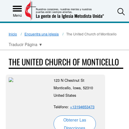
S
Menú
Inicio
Encuentra una iglesia
The United Church of Monticello
Traducir Página
▼
THE UNITED CHURCH OF MONTICELLO
123 N Chestnut St
Monticello, Iowa, 52310
United States
Teléfono:
+13194653473
Obtener Las
Direcciones