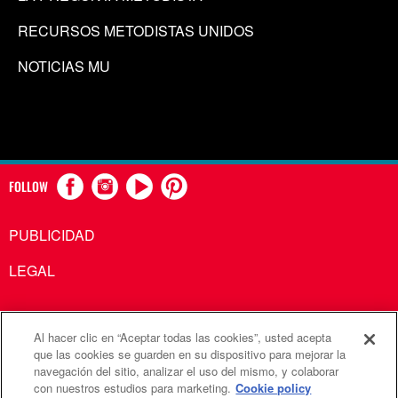
RECURSOS METODISTAS UNIDOS
NOTICIAS MU
FOLLOW
PUBLICIDAD
LEGAL
Al hacer clic en “Aceptar todas las cookies”, usted acepta
Comunicaciones Metodistas Unidas es una agencia de la
que las cookies se guarden en su dispositivo para mejorar la
navegación del sitio, analizar el uso del mismo, y colaborar
Iglesia Metodista Unida
con nuestros estudios para marketing.
Cookie policy