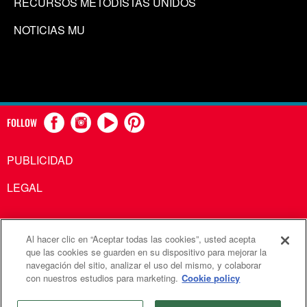
RECURSOS METODISTAS UNIDOS
NOTICIAS MU
FOLLOW
PUBLICIDAD
LEGAL
Al hacer clic en “Aceptar todas las cookies”, usted acepta
Comunicaciones Metodistas Unidas es una agencia de la
que las cookies se guarden en su dispositivo para mejorar la
navegación del sitio, analizar el uso del mismo, y colaborar
Iglesia Metodista Unida
con nuestros estudios para marketing.
Cookie policy
©2026
Comunicaciones Metodistas Unidas. Reservados
todos los derechos