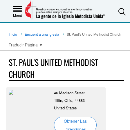
S
Menú
Inicio
Encuentra una iglesia
St. Paul's United Methodist Church
Traducir Página
▼
ST. PAUL'S UNITED METHODIST
CHURCH
46 Madison Street
Tiffin, Ohio, 44883
United States
Obtener Las
Direcciones