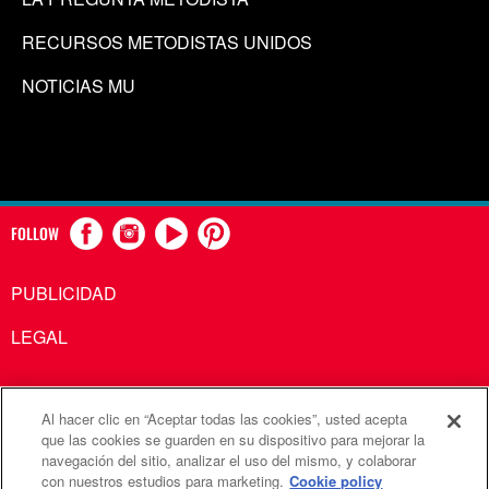
RECURSOS METODISTAS UNIDOS
NOTICIAS MU
FOLLOW
PUBLICIDAD
LEGAL
Al hacer clic en “Aceptar todas las cookies”, usted acepta
Comunicaciones Metodistas Unidas es una agencia de la
que las cookies se guarden en su dispositivo para mejorar la
navegación del sitio, analizar el uso del mismo, y colaborar
Iglesia Metodista Unida
con nuestros estudios para marketing.
Cookie policy