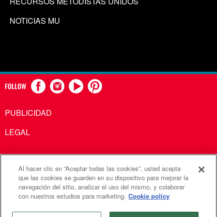
RECURSOS METODISTAS UNIDOS
NOTICIAS MU
FOLLOW
PUBLICIDAD
LEGAL
Al hacer clic en “Aceptar todas las cookies”, usted acepta
Comunicaciones Metodistas Unidas es una agencia de la
que las cookies se guarden en su dispositivo para mejorar la
navegación del sitio, analizar el uso del mismo, y colaborar
Iglesia Metodista Unida
con nuestros estudios para marketing.
Cookie policy
©2026
Comunicaciones Metodistas Unidas. Reservados
todos los derechos