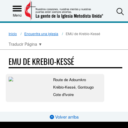
S
Menú
Inicio
Encuentra una iglesia
EMU de Krebio-Kessé
Traducir Página
▼
EMU DE KREBIO-KESSÉ
Route de Adoumkro
Krébio-Kessé, Gontougo
Cote d'Ivoire
Volver arriba