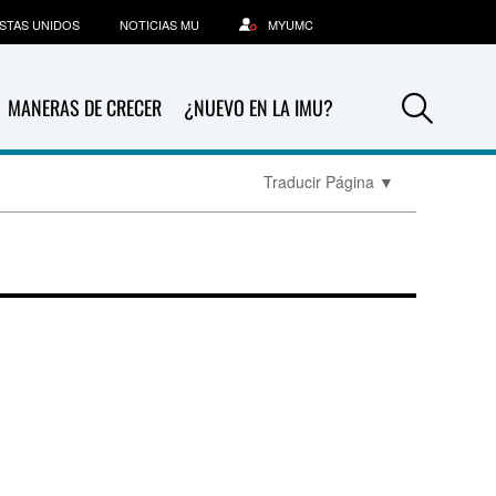
STAS UNIDOS
NOTICIAS MU
MYUMC
Sea
MANERAS DE CRECER
¿NUEVO EN LA IMU?
Traducir Página
▼