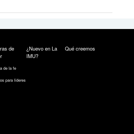
ras de
¿Nuevo en La
Qué creemos
r
IMU?
a de la fe
os para líderes