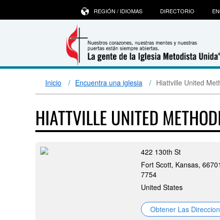
REGIÓN / IDIOMAS
DIRECTORIO
EN
Inicio
Encuentra una iglesia
Hiattville United Me
HIATTVILLE UNITED METHO
422 130th St
Fort Scott, Kansas, 6670
7754
United States
Obtener Las Direccio