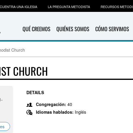
CUENTRA-UNA-IGLESIA
LA PREGUNTA METODISTA
RECURSOS METODI
QUÉ CREEMOS
QUIÉNES SOMOS
CÓMO SERVIMOS
thodist Church
DIST CHURCH
DETAILS
1-
Congregación:
40
Idiomas hablados:
Inglés
nes