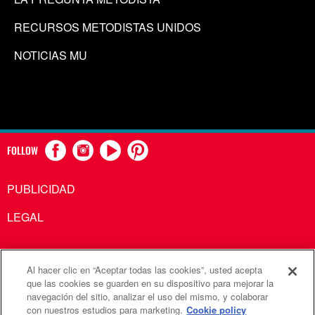
RECURSOS METODISTAS UNIDOS
NOTICIAS MU
FOLLOW
PUBLICIDAD
LEGAL
Al hacer clic en “Aceptar todas las cookies”, usted acepta
Comunicaciones Metodistas Unidas es una agencia de la
que las cookies se guarden en su dispositivo para mejorar la
navegación del sitio, analizar el uso del mismo, y colaborar
Iglesia Metodista Unida
con nuestros estudios para marketing.
Cookie policy