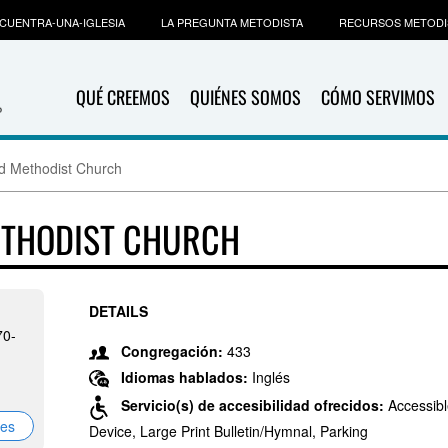
CUENTRA-UNA-IGLESIA
LA PREGUNTA METODISTA
RECURSOS METODI
QUÉ CREEMOS
QUIÉNES SOMOS
CÓMO SERVIMOS
ed Methodist Church
ETHODIST CHURCH
DETAILS
70-
Congregación:
433
Idiomas hablados:
Inglés
Servicio(s) de accesibilidad ofrecidos:
Accessibl
nes
Device, Large Print Bulletin/Hymnal, Parking