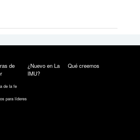
ras de
¿Nuevo en La
Qué creemos
r
IMU?
a de la fe
os para líderes