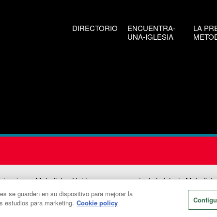
DIRECTORIO
ENCUENTRA-
LA PR
UNA-IGLESIA
METOD
icaciones Metodistas Unidas es una agencia de la Iglesia Metodista
ies se guarden en su dispositivo para mejorar la
026
Comunicaciones Metodistas Unidas. Reservados todos los dere
Configu
os estudios para marketing.
Cookie policy