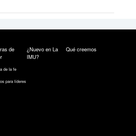
ras de
¿Nuevo en La
Qué creemos
r
IMU?
a de la fe
os para líderes