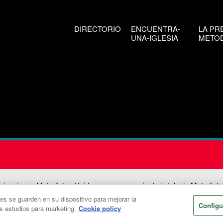
DIRECTORIO
ENCUENTRA-
LA PR
UNA-IGLESIA
METOD
icaciones Metodistas Unidas es una agencia de la Iglesia Metodista
ies se guarden en su dispositivo para mejorar la
026
Comunicaciones Metodistas Unidas. Reservados todos los dere
Configu
os estudios para marketing.
Cookie policy