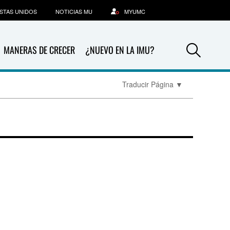
STAS UNIDOS
NOTICIAS MU
MYUMC
Sea
MANERAS DE CRECER
¿NUEVO EN LA IMU?
Traducir Página
▼