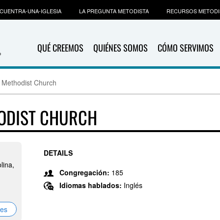
CUENTRA-UNA-IGLESIA
LA PREGUNTA METODISTA
RECURSOS METODI
QUÉ CREEMOS
QUIÉNES SOMOS
CÓMO SERVIMOS
 Methodist Church
HODIST CHURCH
DETAILS
lina,
Congregación:
185
Idiomas hablados:
Inglés
nes