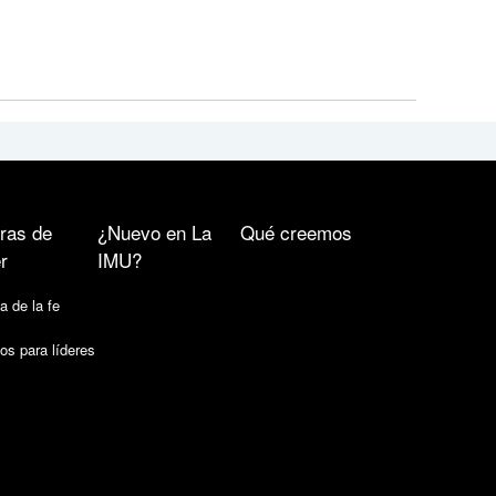
ras de
¿Nuevo en La
Qué creemos
r
IMU?
a de la fe
os para líderes