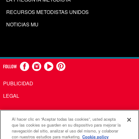
RECURSOS METODISTAS UNIDOS
NOTICIAS MU
FOLLOW
PUBLICIDAD
LEGAL
Al hacer clic en “Aceptar todas las cookies”, usted acepta
Comunicaciones Metodistas Unidas es una agencia de la
que las cookies se guarden en su dispositivo para mejorar la
navegación del sitio, analizar el uso del mismo, y colaborar
Iglesia Metodista Unida
con nuestros estudios para marketing.
Cookie policy