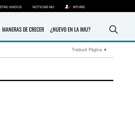
STAS UNIDOS
NOTICIAS MU
MYUMC
Sea
MANERAS DE CRECER
¿NUEVO EN LA IMU?
Traducir Página
▼