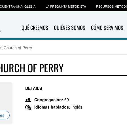
CUENTRA-UNA-IGLESIA
LA PREGUNTA METODISTA
RECURSOS METODI
QUÉ CREEMOS
QUIÉNES SOMOS
CÓMO SERVIMOS
st Church of Perry
CHURCH OF PERRY
DETAILS
Congregación:
69
Idiomas hablados:
Inglés
nes