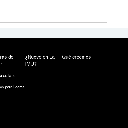
ras de
¿Nuevo en La
Qué creemos
r
IMU?
a de la fe
os para líderes