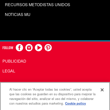
RECURSOS METODISTAS UNIDOS
NOTICIAS MU
FOLLOW
PUBLICIDAD
LEGAL
Al hacer clic en “Aceptar todas las cookies”, usted acepta
Comunicaciones Metodistas Unidas es una agencia de la
que las cookies se guarden en su dispositivo para mejorar la
navegación del sitio, analizar el uso del mismo, y colaborar
Iglesia Metodista Unida
con nuestros estudios para marketing.
Cookie policy
©2026
Comunicaciones Metodistas Unidas. Reservados