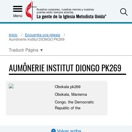
S
Menú
Inicio
Encuentra una iglesia
Aumônerie Institut DIONGO PK269
Traducir Página
▼
AUMÔNERIE INSTITUT DIONGO PK269
Obokala pk269
Obokala, Maniema
Congo, the Democratic
Republic of the
Volver arriba