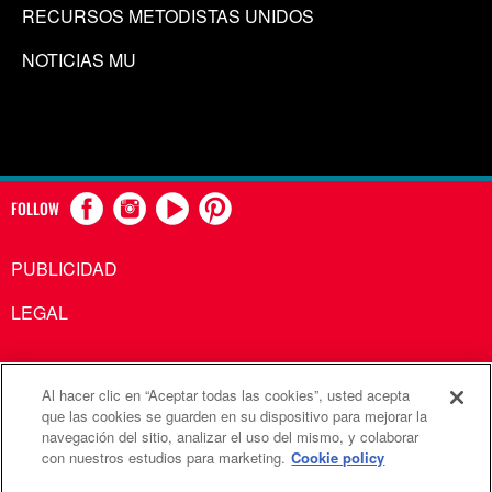
RECURSOS METODISTAS UNIDOS
NOTICIAS MU
FOLLOW
PUBLICIDAD
LEGAL
Al hacer clic en “Aceptar todas las cookies”, usted acepta
Comunicaciones Metodistas Unidas es una agencia de la
que las cookies se guarden en su dispositivo para mejorar la
navegación del sitio, analizar el uso del mismo, y colaborar
Iglesia Metodista Unida
con nuestros estudios para marketing.
Cookie policy
©2026
Comunicaciones Metodistas Unidas. Reservados