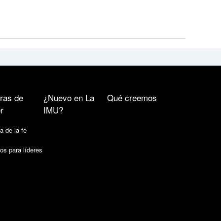
ras de
¿Nuevo en La
Qué creemos
r
IMU?
a de la fe
os para líderes