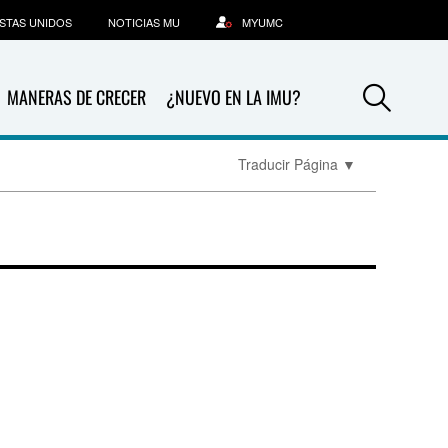
STAS UNIDOS
NOTICIAS MU
MYUMC
Sea
MANERAS DE CRECER
¿NUEVO EN LA IMU?
Traducir Página
▼