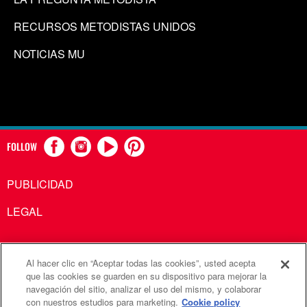
RECURSOS METODISTAS UNIDOS
NOTICIAS MU
FOLLOW
PUBLICIDAD
LEGAL
Al hacer clic en “Aceptar todas las cookies”, usted acepta
Comunicaciones Metodistas Unidas es una agencia de la
que las cookies se guarden en su dispositivo para mejorar la
navegación del sitio, analizar el uso del mismo, y colaborar
Iglesia Metodista Unida
con nuestros estudios para marketing.
Cookie policy