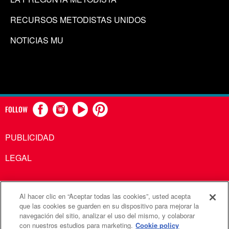
RECURSOS METODISTAS UNIDOS
NOTICIAS MU
FOLLOW
PUBLICIDAD
LEGAL
Al hacer clic en “Aceptar todas las cookies”, usted acepta
Comunicaciones Metodistas Unidas es una agencia de la
que las cookies se guarden en su dispositivo para mejorar la
navegación del sitio, analizar el uso del mismo, y colaborar
Iglesia Metodista Unida
con nuestros estudios para marketing.
Cookie policy