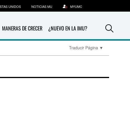
STAS UNIDOS
NOTICIAS MU
MYUMC
Sea
MANERAS DE CRECER
¿NUEVO EN LA IMU?
Traducir Página
▼