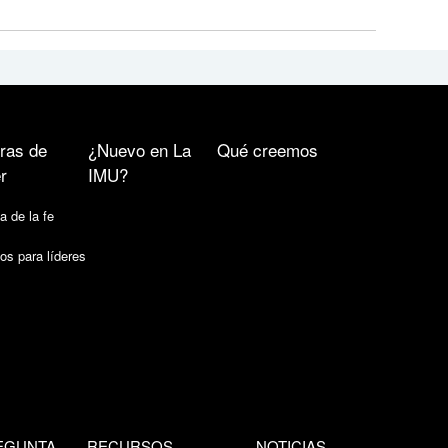
ras de
¿Nuevo en La
Qué creemos
r
IMU?
a de la fe
os para líderes
EGUNTA
RECURSOS
NOTICIAS