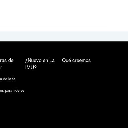
ras de
¿Nuevo en La
Qué creemos
r
IMU?
a de la fe
os para líderes