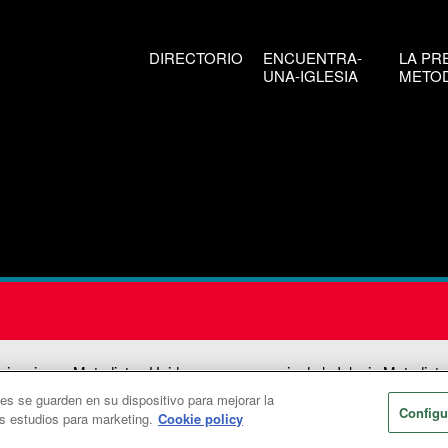
DIRECTORIO
ENCUENTRA-
LA PR
UNA-IGLESIA
METOD
icaciones Metodistas Unidas es una agencia de la Iglesia Metodista
ies se guarden en su dispositivo para mejorar la
026
Comunicaciones Metodistas Unidas. Reservados todos los dere
Configu
os estudios para marketing.
Cookie policy