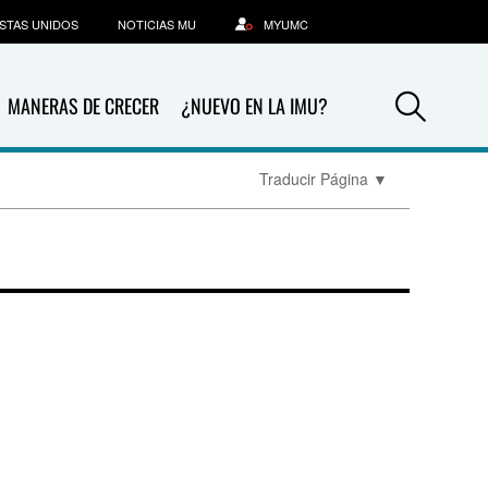
STAS UNIDOS
NOTICIAS MU
MYUMC
Sea
MANERAS DE CRECER
¿NUEVO EN LA IMU?
Traducir Página
▼