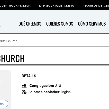
CUENTRA-UNA-IGLESIA
LA PREGUNTA METODISTA
RECURSOS METODI
QUÉ CREEMOS
QUIÉNES SOMOS
CÓMO SERVIMOS
dist Church
 CHURCH
DETAILS
-
Congregación:
218
Idiomas hablados:
Inglés
nes