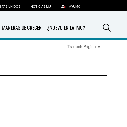
STAS UNIDOS
NOTICIAS MU
MYUMC
Sea
MANERAS DE CRECER
¿NUEVO EN LA IMU?
Traducir Página
▼