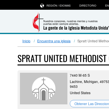
REGIÓN / IDIOMAS
DIRECTORIO
EN
Inicio
Encuentra una iglesia
Spratt United Metho
SPRATT UNITED METHODIS
7440 M-65 S
Lachine, Michigan, 4975
9453
United States
Obtener Las Direccio