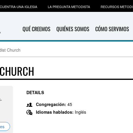
CUENTRA-UNA-IGLESIA
LA PREGUNTA METODISTA
RECURSOS METODI
QUÉ CREEMOS
QUIÉNES SOMOS
CÓMO SERVIMOS
dist Church
T CHURCH
DETAILS
3-
Congregación:
45
Idiomas hablados:
Inglés
nes