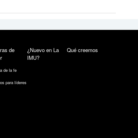
ras de
¿Nuevo en La
Qué creemos
r
IMU?
a de la fe
os para líderes