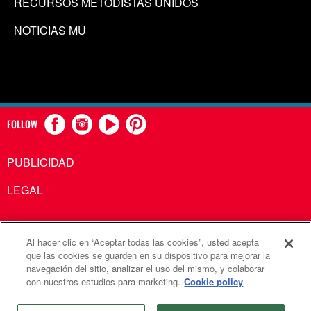
RECURSOS METODISTAS UNIDOS
NOTICIAS MU
FOLLOW
PUBLICIDAD
LEGAL
Al hacer clic en “Aceptar todas las cookies”, usted acepta
Comunicaciones Metodistas Unidas es una agencia de la
que las cookies se guarden en su dispositivo para mejorar la
navegación del sitio, analizar el uso del mismo, y colaborar
Iglesia Metodista Unida
con nuestros estudios para marketing.
Cookie policy
©2026
Comunicaciones Metodistas Unidas. Reservados
todos los derechos