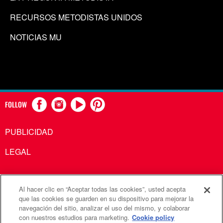
RECURSOS METODISTAS UNIDOS
NOTICIAS MU
FOLLOW
PUBLICIDAD
LEGAL
Al hacer clic en “Aceptar todas las cookies”, usted acepta
Comunicaciones Metodistas Unidas es una agencia de la
que las cookies se guarden en su dispositivo para mejorar la
navegación del sitio, analizar el uso del mismo, y colaborar
Iglesia Metodista Unida
con nuestros estudios para marketing.
Cookie policy